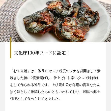
文化庁100年フードに認定！
「むくり鮒」は、体長10センチ程度のフナを背開きして素
焼きした後に2度素揚げし、仕上げに甘辛いタレで味付け
をして作られる逸品です。上杉鷹山公が冬場の貴重なたん
ぱく源として推奨したものともいわれており、置賜の郷土
料理として食べられてきました。