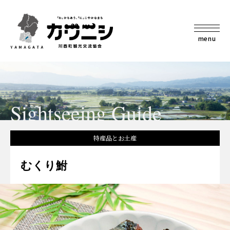
menu
Sightseeing Guide
特産品とお土産
むくり鮒